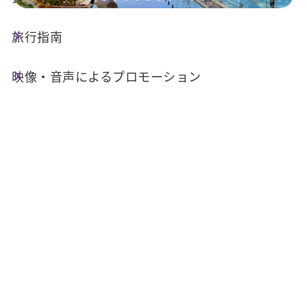
旅行指南
店舗情報
映像・音声によるプロモーション
旅館業登録番号 交觀宿字第1611號
電話番号 :
+886-49-2856788
住所 :
南投県魚池郷日月潭中正路23号
関連リンク :
公式ウェブサイト
FB