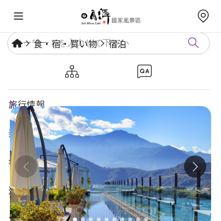
食・宿・買い物
宿泊
雲品温泉酒店
旅行情報
楽しいスポット
年度イベント
遊び方ガイド
食・宿・買い物