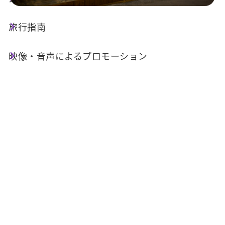
旅行指南
店舗情報
映像・音声によるプロモーション
電話番号 :
+886-988-675772
住所 :
南投県魚池郷日月村水秀街58号
Email :
topleehome@hotmail.com
関連リンク :