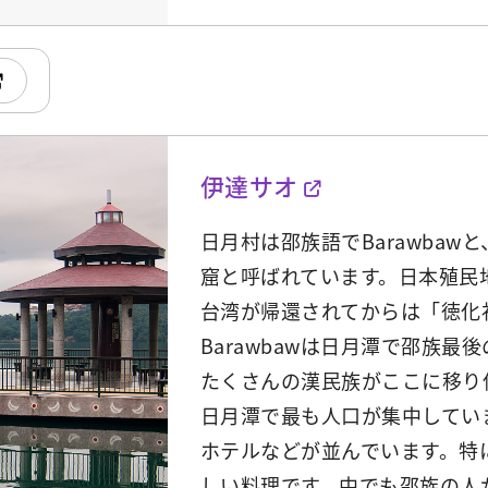
伊達サオ
日月村は邵族語でBarawba
窟と呼ばれています。日本殖民
台湾が帰還されてからは「徳化
Barawbawは日月潭で邵族
たくさんの漢民族がここに移り
日月潭で最も人口が集中してい
ホテルなどが並んでいます。特
しい料理です。中でも邵族の人