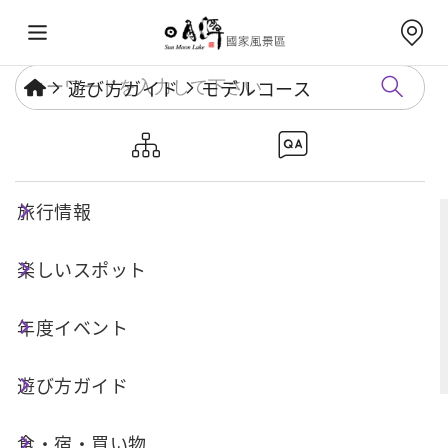
遊び方ガイド
モデルコース
モデルコース
旅行情報
楽しいスポット
検索
年度イベント
詳細検索
遊び方ガイド
全 8 件
食・宿・買い物