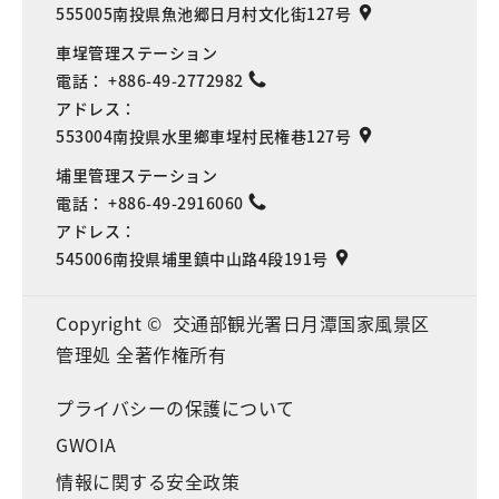
555005南投県魚池郷日月村文化街127号
車埕管理ステーション
電話：
+886-49-2772982
アドレス：
553004南投県水里鄉車埕村民権巷127号
埔里管理ステーション
電話：
+886-49-2916060
アドレス：
545006南投県埔里鎮中山路4段191号
Copyright © 交通部観光署日月潭国家風景区
管理処 全著作権所有
プライバシーの保護について
GWOIA
情報に関する安全政策