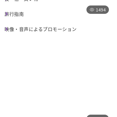
1494
旅行指南
映像・音声によるプロモーション
一日ツアー
日月潭の寺廟と自然歩道を巡るシニア
向け1日コース