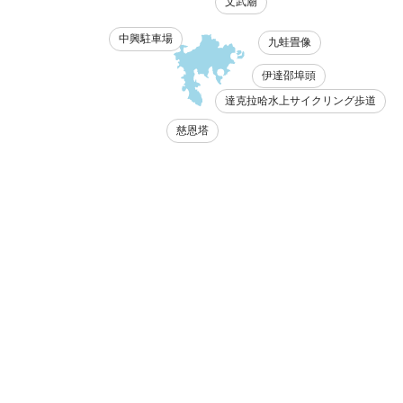
文武廟
中興駐車場
九蛙畳像
伊達邵埠頭
達克拉哈水上サイクリング歩道
慈恩塔