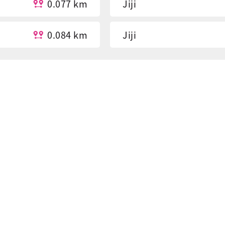
0.077 km
Jiji
0.084 km
Jiji
0.087 km
Jiji
0.087 km
Police District
0.279 km
Police District(Jiji)
0.291 km
Police District
0.292 km
Market
0.319 km
Market