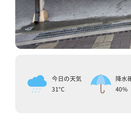
今日の天気
降水
31°C
40%