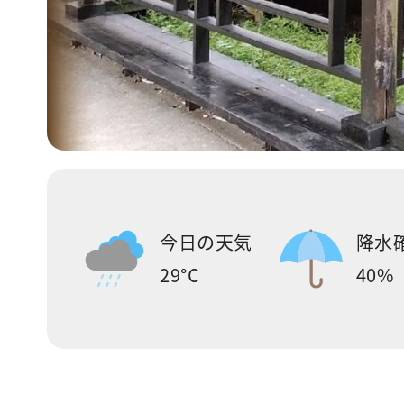
今日の天気
降水
29°C
40%