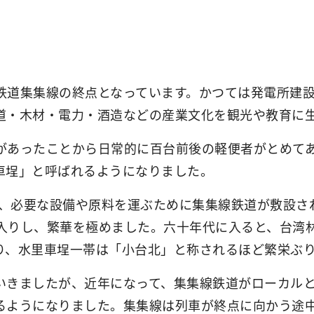
鉄道集集線の終点となっています。かつては発電所建
道・木材・電力・酒造などの産業文化を観光や教育に
があったことから日常的に百台前後の軽便者がとめて
車埕」と呼ばれるようになりました。
り、必要な設備や原料を運ぶために集集線鉄道が敷設
入りし、繁華を極めました。六十年代に入ると、台湾
り、水里車埕一帯は「小台北」と称されるほど繁栄ぶ
いきましたが、近年になって、集集線鉄道がローカル
るようになりました。集集線は列車が終点に向かう途