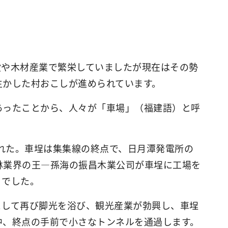
設や木材産業で繁栄していましたが現在はその勢
生かした村おこしが進められています。
あったことから、人々が「車場」（福建語）と呼
された。車埕は集集線の終点で、日月潭発電所の
林業界の王―孫海の振昌木業公司が車埕に工場を
りでした。
として再び脚光を浴び、観光産業が勃興し、車埕
中、終点の手前で小さなトンネルを通過します。