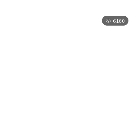
6160
大樹下肉圓
南投縣埔里鎮中山路二段131號
下午2:00~凌晨1:00