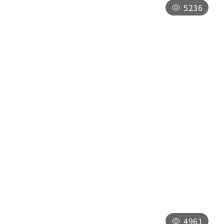
5236
戲綠川民宿/甫田6號部落美食餐廳
南投縣埔里鎮南環路389號
星期一、星期三至星期五：採預約制
星期六至星期日：上午11:30-下午1:30，下
午5:30-晚上7:00
星期二(公休)
4961