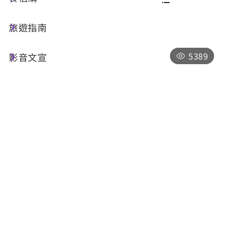
旅遊指南
共 163 筆
5389
影音文宣
西施肉丸
南投縣埔里鎮信義路350號
平日15:00-20:00