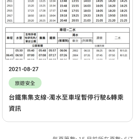
2021-08-27
旅遊安全
台鐵集集支線-濁水至車埕暫停行駛&轉乘
資訊
每頁筆數: 15 目前所在頁數: 6/7