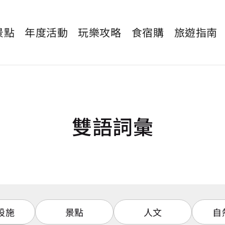
景點
年度活動
玩樂攻略
食宿購
旅遊指南
雙語詞彙
設施
景點
人文
自