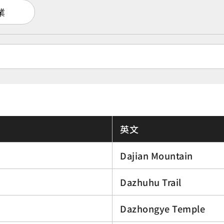
業
英文
Dajian Mountain
Dazhuhu Trail
Dazhongye Temple