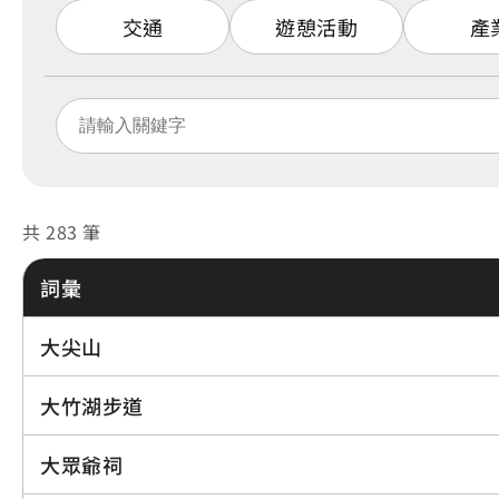
交通
遊憩活動
產
共 283 筆
詞彙
大尖山
大竹湖步道
大眾爺祠