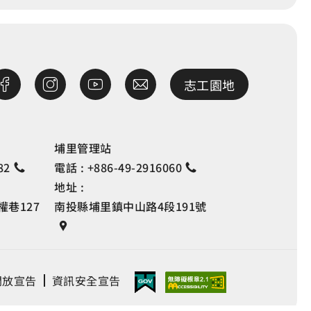
志工園地
埔里管理站
82
電話 :
+886-49-2916060
地址 :
巷127
南投縣埔里鎮中山路4段191號
開放宣告
資訊安全宣告