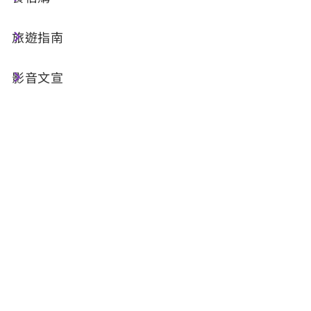
旅行的另一種方式是搭船！從水社碼頭出發，搭乘
無障礙遊艇航向玄光寺碼頭，航行的一大亮點是近
旅遊指南
距離欣賞邵族祖靈安息之地-拉魯島，周圍山景與
碧綠的湖水相互輝映，這樣愜意的美景是日月潭最
影音文宣
迷人的地方。初見玄光寺碼頭，飄香人氣美食茶葉
蛋先吸引旅人品嚐，接著來到灰牆紅屋頂的玄光
寺，與著名的日月潭大石頭合影，中午走逛伊達邵
老街，用各式美食填滿旅人的胃；午後搭乘日月潭
無障礙纜車，就能在7分鐘看遍日月潭、埔里盆地
湖光山色，最後抵達以清水模建築聞名的向山遊客
中心，在透明櫥窗咖啡廳邊用餐點邊看湖景，享受
寧靜氛圍，更能沿著遊客中心旁向山自行車道散步
環湖。