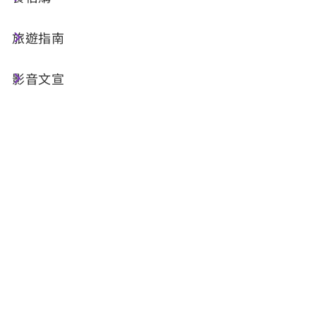
桃米生態村是生物多樣性最豐富的區位，維持相當
面積的自然及低開發地區。具有得天獨厚多釆多
旅遊指南
姿，複雜而多樣性的森林、河川、溼地及農業生態
區，野生動植物及原野景觀豐沛。溪流大小共6
影音文宣
條，溼地有草湳溼地、田份仔溼地、茅埔坑溼地，
可供生態旅遊、教育研究之用。水上瀑布擁有幽美
的景色及豐富的森林資源。原生植被有水生植物、
濱溪植物，天然林次生林各種林木，及近百種的蕨
類。蛙類23種、蜻蜓56種，蝴蝶151種、鳥類72
種。這豐富的生態資源，比其他鄉鎮更具優勢，也
是發展生態村的利基點。桃米生態村初步調查原生
植物約有四百多種，而草湳濕地面積僅約3公頃其
植物竟有二百多種，該濕地是本生態村物種最豐富
的區域之一。