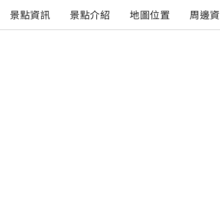
景點資訊
景點介紹
地圖位置
周邊資
景點資訊
電話 :
+886-49-2850289
地址 :
南投縣魚池鄉伊達邵碼頭
相關設施