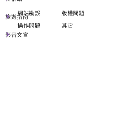
類型
必填
網站勘誤
版權問題
旅遊指南
操作問題
其它
影音文宣
問題描述
必填
聯絡姓名
必填