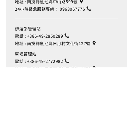
地址 :
南投縣魚池鄉中山路599號
24小時緊急服務專線：
0963067776
伊達邵管理站
電話 :
+886-49-2850289
地址 :
南投縣魚池鄉日月村文化街127號
Language
車埕管理站
電話 :
+886-49-2772982
地址 :
南投縣水里鄉車埕村民權巷127號
埔里管理站
電話 :
+886-49-2916060
地址 :
南投縣埔里鎮中山路4段191號
Copyright © 交通部觀光署
日月潭國家風景區管理處 版權所有