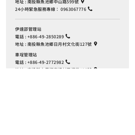
地址 :
南投縣魚池鄉中山路599號
24小時緊急服務專線：
0963067776
伊達邵管理站
電話 :
+886-49-2850289
地址 :
南投縣魚池鄉日月村文化街127號
Language
車埕管理站
電話 :
+886-49-2772982
地址 :
南投縣水里鄉車埕村民權巷127號
埔里管理站
電話 :
+886-49-2916060
地址 :
南投縣埔里鎮中山路4段191號
Copyright © 交通部觀光署
日月潭國家風景區管理處 版權所有