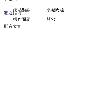
類型
必填
網站勘誤
版權問題
旅遊指南
操作問題
其它
影音文宣
問題描述
必填
聯絡姓名
必填