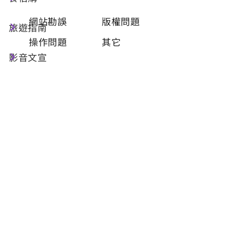
類型
必填
網站勘誤
版權問題
旅遊指南
操作問題
其它
影音文宣
問題描述
必填
聯絡姓名
必填