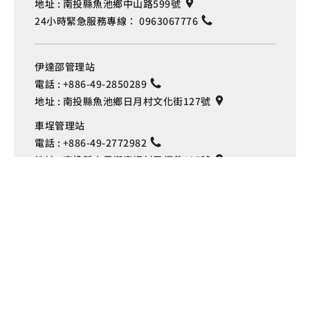
地址 :
南投縣魚池鄉中山路599號
24小時緊急服務專線：
0963067776
伊達邵管理站
電話 :
+886-49-2850289
地址 :
南投縣魚池鄉日月村文化街127號
Language
車埕管理站
電話 :
+886-49-2772982
地址 :
南投縣水里鄉車埕村民權巷127號
埔里管理站
電話 :
+886-49-2916060
地址 :
南投縣埔里鎮中山路4段191號
Copyright © 交通部觀光署
日月潭國家風景區管理處 版權所有