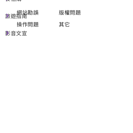
類型
必填
網站勘誤
版權問題
旅遊指南
操作問題
其它
影音文宣
問題描述
必填
聯絡姓名
必填