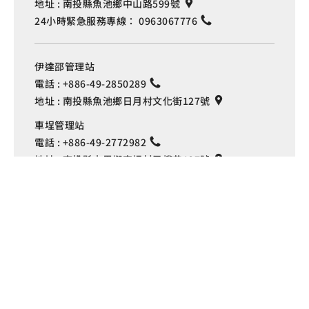
地址 :
南投縣魚池鄉中山路599號
24小時緊急服務專線：
0963067776
伊達邵管理站
電話 :
+886-49-2850289
地址 :
南投縣魚池鄉日月村文化街127號
Language
車埕管理站
電話 :
+886-49-2772982
地址 :
南投縣水里鄉車埕村民權巷127號
埔里管理站
電話 :
+886-49-2916060
地址 :
南投縣埔里鎮中山路4段191號
Copyright © 交通部觀光署
日月潭國家風景區管理處 版權所有