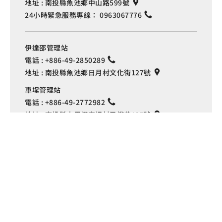
地址 :
南投縣魚池鄉中山路599號
24小時緊急服務專線：
0963067776
伊達邵管理站
電話 :
+886-49-2850289
地址 :
南投縣魚池鄉日月村文化街127號
Language
車埕管理站
電話 :
+886-49-2772982
地址 :
南投縣水里鄉車埕村民權巷127號
埔里管理站
電話 :
+886-49-2916060
地址 :
南投縣埔里鎮中山路4段191號
Copyright © 交通部觀光署
日月潭國家風景區管理處 版權所有