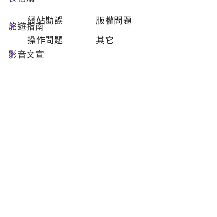
類型
必填
網站勘誤
版權問題
旅遊指南
操作問題
其它
影音文宣
問題描述
必填
聯絡姓名
必填