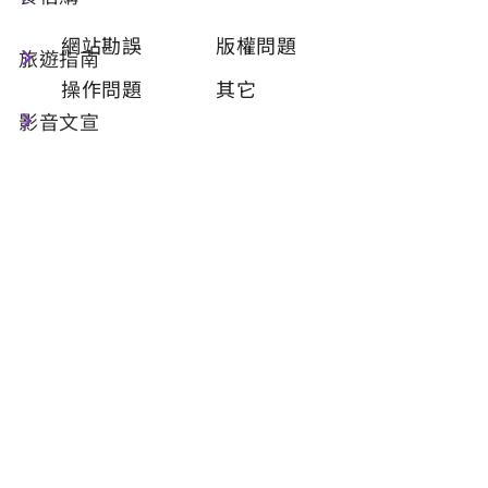
類型
必填
網站勘誤
版權問題
旅遊指南
操作問題
其它
影音文宣
問題描述
必填
聯絡姓名
必填