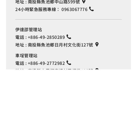
地址 :
南投縣魚池鄉中山路599號
24小時緊急服務專線：
0963067776
伊達邵管理站
電話 :
+886-49-2850289
地址 :
南投縣魚池鄉日月村文化街127號
Language
車埕管理站
電話 :
+886-49-2772982
地址 :
南投縣水里鄉車埕村民權巷127號
埔里管理站
電話 :
+886-49-2916060
地址 :
南投縣埔里鎮中山路4段191號
Copyright © 交通部觀光署
日月潭國家風景區管理處 版權所有