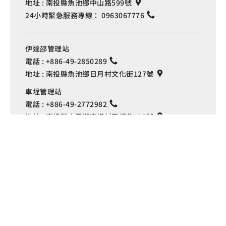
地址 :
南投縣魚池鄉中山路599號
24小時緊急服務專線：
0963067776
伊達邵管理站
電話 :
+886-49-2850289
地址 :
南投縣魚池鄉日月村文化街127號
Language
車埕管理站
電話 :
+886-49-2772982
地址 :
南投縣水里鄉車埕村民權巷127號
埔里管理站
電話 :
+886-49-2916060
地址 :
南投縣埔里鎮中山路4段191號
Copyright © 交通部觀光署
日月潭國家風景區管理處 版權所有