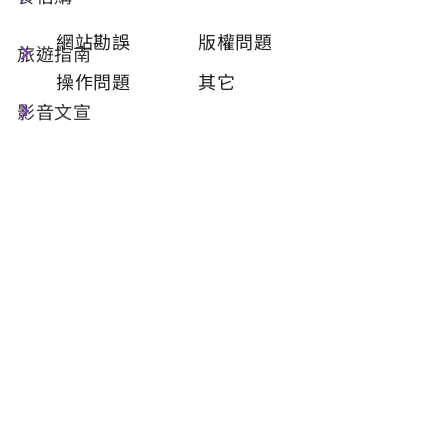
類型
必填
網站勘誤
版權問題
旅遊指南
操作問題
其它
影音文宣
問題描述
必填
聯絡姓名
必填