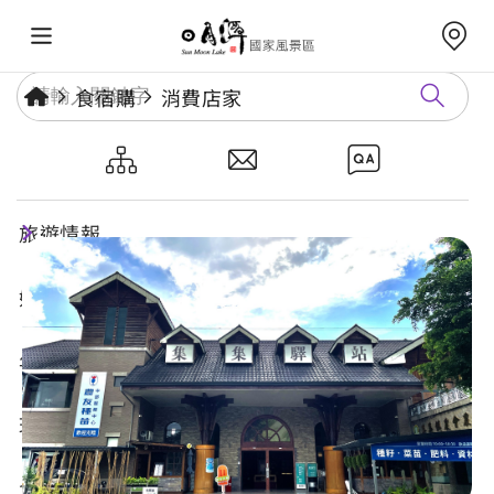
食宿購
消費店家
集集驛站
旅遊情報
好玩景點
年度活動
玩樂攻略
食宿購