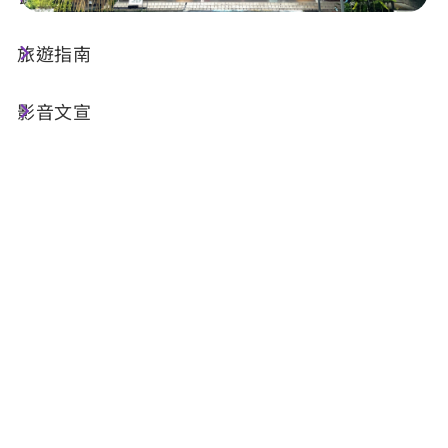
旅遊指南
店家資訊
影音文宣
基本資訊
電話 :
+886-49-2764972
地址 :
南投縣集集鎮民生路162號
相關網站 :
FB