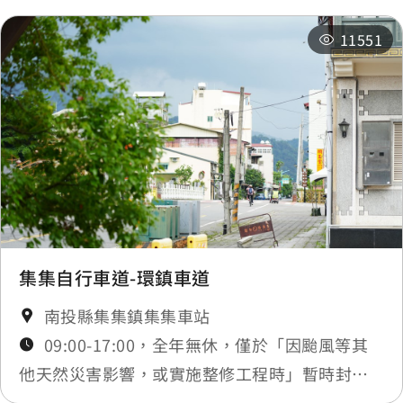
11551
分局前
0.241 公里
分局前
0.241 公里
市場前
0.26 公里
市場前
0.26 公里
市場前
0.26 公里
集集自行車道-環鎮車道
南投縣集集鎮集集車站
市場前
0.282 公里
09:00-17:00，全年無休，僅於「因颱風等其
他天然災害影響，或實施整修工程時」暫時封
市場前
0.282 公里
閉，將公告於最新消息