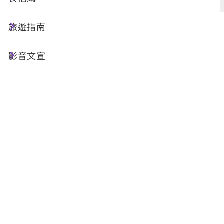
旅遊指南
共 0 筆
影音文宣
每頁筆數: 9 目前所在頁數: 53/0
1