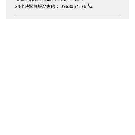
Language
24小時緊急服務專線：
0963067776
伊達邵管理站
電話 :
+886-49-2850289
地址 :
南投縣魚池鄉日月村文化街127號
車埕管理站
電話 :
+886-49-2772982
地址 :
南投縣水里鄉車埕村民權巷127號
埔里管理站
電話 :
+886-49-2916060
地址 :
南投縣埔里鎮中山路4段191號
Copyright © 交通部觀光署
日月潭國家風景區管理處 版權所有
隱私權政策