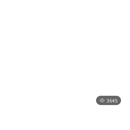
즈눙서원
난터우 현푸리 진중과로 1호
3645