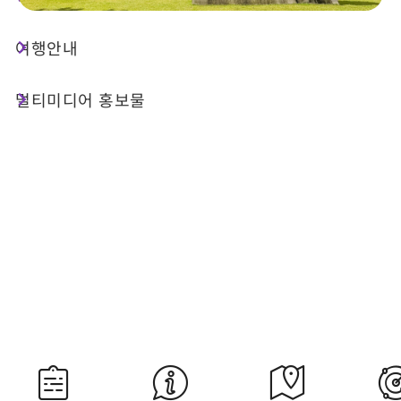
여행안내
오늘 날씨
강수 확률
31°C
20%
멀티미디어 홍보물
대기질 (AQI)
紫外線
61 보통
過量級
내일 일출
내일 일몰
05:28
18:36
자료 출처：교통부 중앙기상서