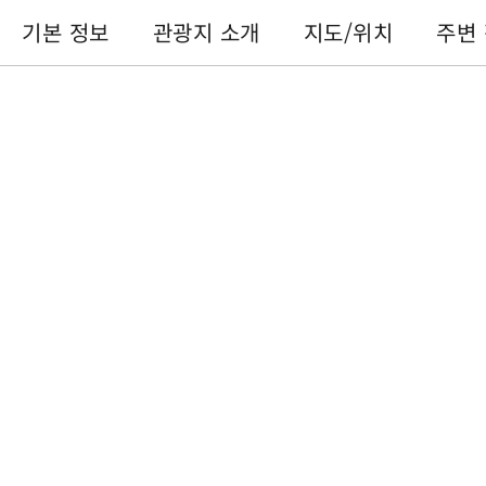
기본 정보
관광지 소개
지도/위치
주변
기본 정보
전화번호 :
+886-49-2984006
주소 :
난터우 현푸리 진중산로3단 219호
이용 시간 :