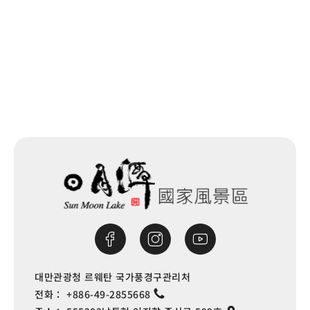
Xin Market
0.235 km
목록으로
Xin Market
0.25 km
Xin Market
0.25 km
Xin Market
0.258 km
Rongmin Clinic
0.362 km
Rongmin Clinic
0.365 km
대만관광청 르웨탄 국가풍경구관리처
Veterans Hospital
0.365 km
전화：
+886-49-2855668