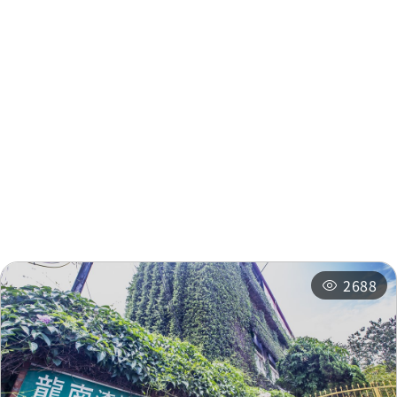
Puli Distillery
0.078 km
Puli Distillery
0.079 km
주변 정보
Puli Distillery
0.079 km
주변 관광지
주변 상점
Puli Distillery
0.079 km
주변 숙박 시설
추천 일정
Puli Distillery
0.095 km
2688
puli zong zhan
0.212 km
Puli
0.216 km