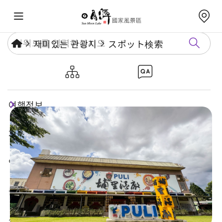
재미있는 관광지
スポット検索
푸리술공장
여행정보
재미있는 관광지
연례행사
놀거리 가이드
식숙과 쇼핑