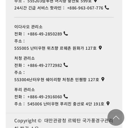
주소：
555203남투현 어지향 중산로 599호
24시간 긴급 서비스 핫라인：
+886-963-067-776
Rongmin Clinic
0.369 km
이다사오 관리소
Veteran Clinic
0.374 km
전화：
+886-49-2850289
주소：
Veterans General
0.375
555005 난터우현 위츠향 르웨촌 원화가 127호
Hospital
km
처청 관리소
전화：
+886-49-2772982
Rongmin Clinic
0.376 km
주소：
553004난터우현 쉐이리향 처청촌 민췐항 127호
Veteran Clinic
0.379 km
푸리 관리소
전화：
+886-49-2916060
주소：
545006 난터우현 푸리진 중산로 4단 191호
Veterans General
0.38
Hospital
km
Copyright © 대만관광청 르웨탄 국가풍경구관리