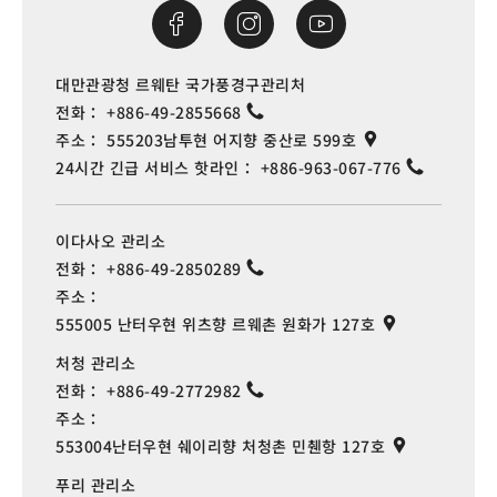
대만관광청 르웨탄 국가풍경구관리처
전화：
+886-49-2855668
주소：
555203남투현 어지향 중산로 599호
24시간 긴급 서비스 핫라인：
+886-963-067-776
이다사오 관리소
전화：
+886-49-2850289
주소：
555005 난터우현 위츠향 르웨촌 원화가 127호
처청 관리소
전화：
+886-49-2772982
주소：
553004난터우현 쉐이리향 처청촌 민췐항 127호
푸리 관리소