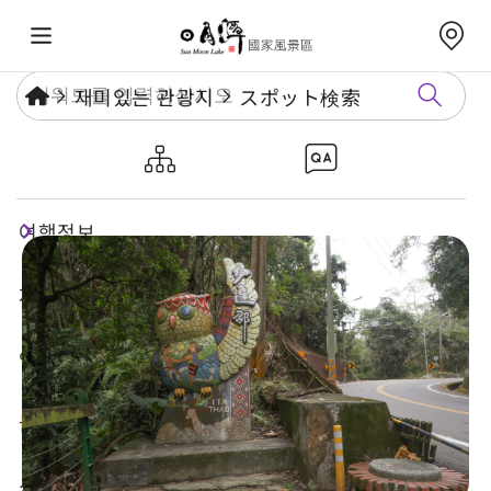
재미있는 관광지
スポット検索
르웨탄 자전거길
여행정보
재미있는 관광지
연례행사
놀거리 가이드
식숙과 쇼핑