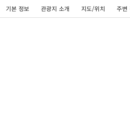
기본 정보
관광지 소개
지도/위치
주변
기본 정보
전화번호 :
+886-49-2855668
주소 :
난터우 현위츠 향르웨탄 자전거길
이용 시간 :