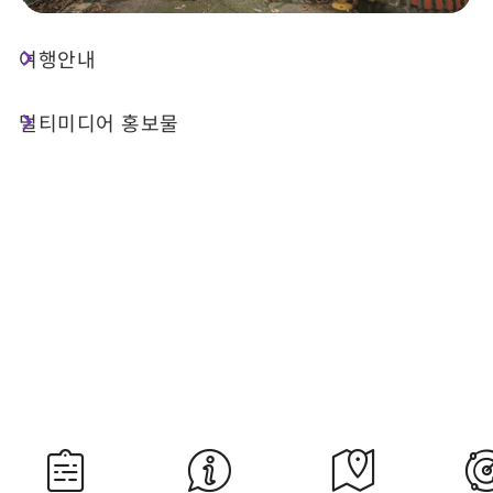
여행안내
오늘 날씨
강수 확률
23°C
90%
멀티미디어 홍보물
대기질 (AQI)
紫外線
39 좋음
내일 일출
내일 일몰
05:29
18:34
자료 출처：교통부 중앙기상서