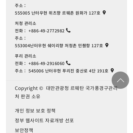
주소：
555005 난터우현 위츠향 르웨촌 원화가 127호
처청 관리소
전화：
+886-49-2772982
주소：
553004난터우현 쉐이리향 처청촌 민췐항 127호
푸리 관리소
전화：
+886-49-2916060
주소：
545006 난터우현 푸리진 중산로 4단 191호
Copyright © 대만관광청 르웨탄 국가풍경구관리
처 판권 소유
개인 정보 보호 정책
정부 웹사이트 자료개방 선포
보안정책