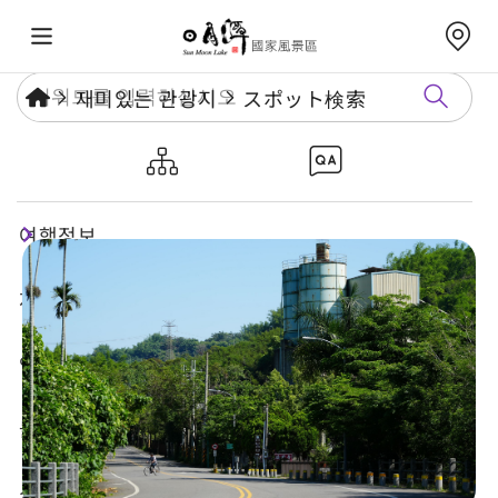
재미있는 관광지
スポット検索
지지자전거길-환진차길
여행정보
재미있는 관광지
연례행사
놀거리 가이드
식숙과 쇼핑