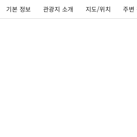
기본 정보
관광지 소개
지도/위치
주변
기본 정보
전화번호 :
+886-49-2762034
주소 :
난터우 현지지 진지지역
이용 시간 :