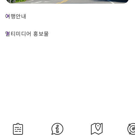
여행안내
오늘 날씨
강수 확률
32°C
30%
멀티미디어 홍보물
대기질 (AQI)
紫外線
61 보통
過量級
내일 일출
내일 일몰
05:29
18:35
자료 출처：교통부 중앙기상서