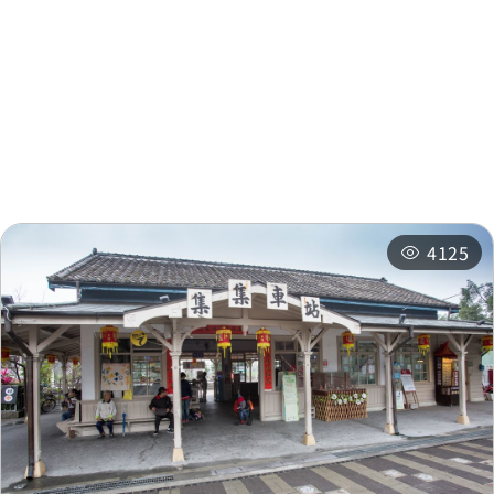
주변 정보
Police District
0.279 km
주변 관광지
주변 상점
Police District(Jiji)
0.281 km
주변 숙박 시설
추천 일정
Police District
0.29 km
4125
Police District
0.29 km
Police District(Jiji)
0.291 km
Market
0.317 km
Market
0.317 km