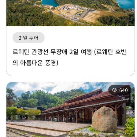
2 일 투어
르웨탄 관광선 무장애 2일 여행 (르웨탄 호반
의 아름다운 풍경)
640