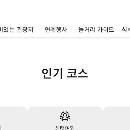
미있는 관광지
연례행사
놀거리 가이드
식
인기 코스
행
생태여행