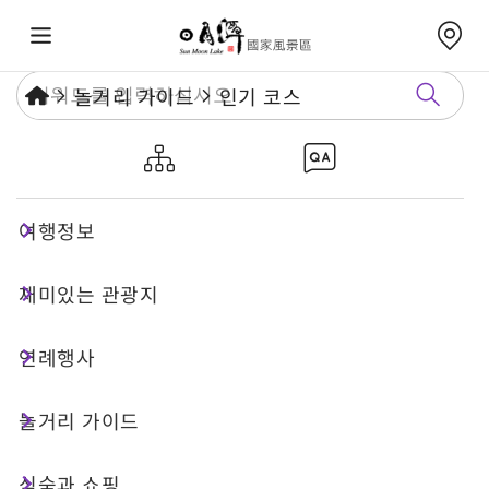
놀거리 가이드
인기 코스
르웨탄 관광선 무장애 1일 여행
(지지 소도시와 처청)
여행정보
재미있는 관광지
1 일 투어
무장애여행
연례행사
코스 특징
놀거리 가이드
식숙과 쇼핑