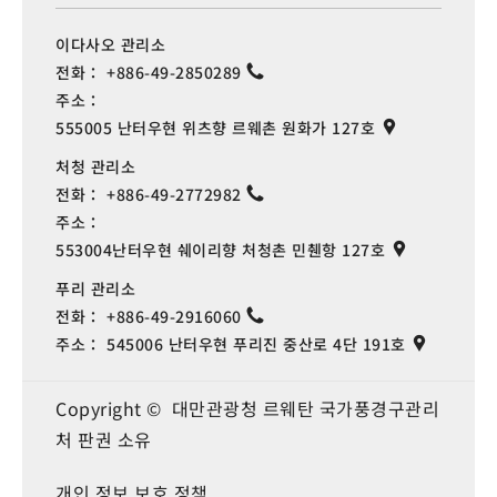
이다사오 관리소
전화：
+886-49-2850289
주소：
555005 난터우현 위츠향 르웨촌 원화가 127호
처청 관리소
전화：
+886-49-2772982
주소：
553004난터우현 쉐이리향 처청촌 민췐항 127호
푸리 관리소
전화：
+886-49-2916060
주소：
545006 난터우현 푸리진 중산로 4단 191호
Copyright © 대만관광청 르웨탄 국가풍경구관리
처 판권 소유
개인 정보 보호 정책