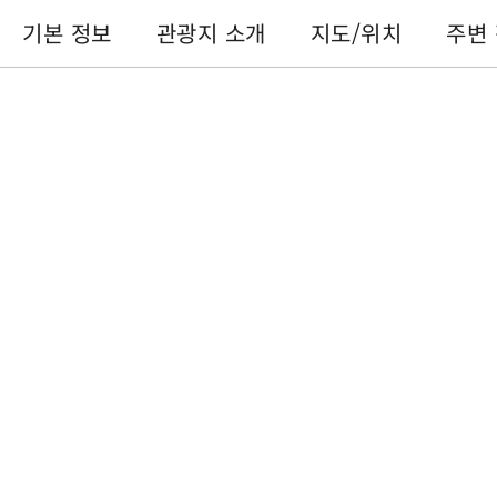
기본 정보
관광지 소개
지도/위치
주변
기본 정보
전화번호 :
+886-49-2762546
주소 :
난터우 현지지 진지지 기차역
이용 시간 :