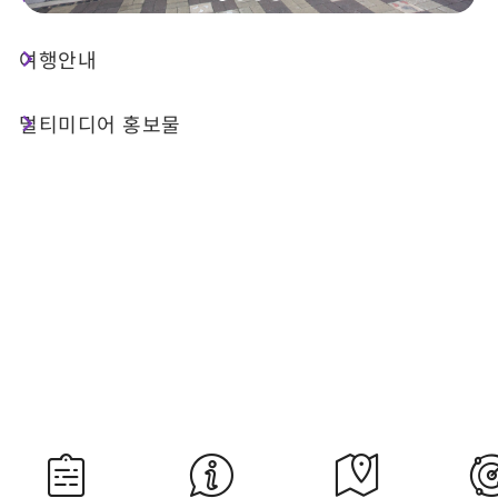
여행안내
오늘 날씨
강수 확률
30°C
40%
멀티미디어 홍보물
대기질 (AQI)
紫外線
43 좋음
過量級
내일 일출
내일 일몰
05:28
18:36
자료 출처：교통부 중앙기상서