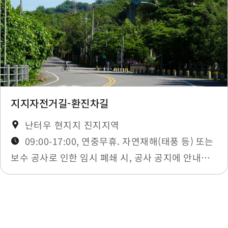
Police District(Jiji)
0.292 km
Market
0.319 km
Market
0.319 km
Market
0.319 km
지지자전거길-환진차길
난터우 현지지 진지지역
Market
0.331 km
09:00-17:00, 연중무휴. 자연재해(태풍 등) 또는
보수 공사로 인한 임시 폐쇄 시, 공사 공지에 안내됩
Market
0.331 km
니다.
Market
0.344 km
최종 수정일：2025-11-27
Market
0.349 km