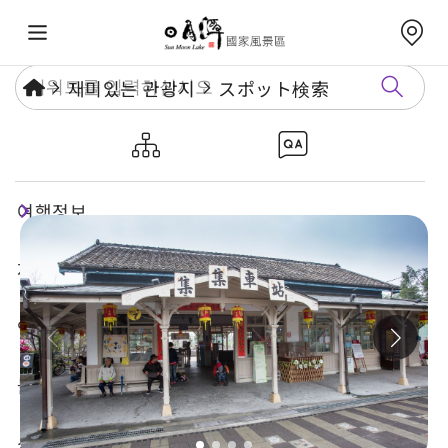
재미있는 관광지
スポット検索
지지 기차역
여행정보
재미있는 관광지
연례행사
놀거리 가이드
식숙과 쇼핑