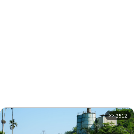
Jiji
0.087 km
Jiji
0.087 km
Police District
0.279 km
주변 정보
Police District
0.279 km
주변 관광지
주변 상점
Police District(Jiji)
0.282 km
주변 숙박 시설
추천 일정
Police District
0.291 km
2512
Police District
0.291 km