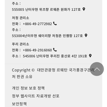
주소：
555005 난터우현 위츠향 르웨촌 원화가 127호
처청 관리소
전화：
+886-49-2772982
주소：
553004난터우현 쉐이리향 처청촌 민췐항 127호
푸리 관리소
전화：
+886-49-2916060
주소：
545006 난터우현 푸리진 중산로 4단 191호
Copyright © 대만관광청 르웨탄 국가풍경구관리
처 판권 소유
개인 정보 보호 정책
정부 웹사이트 자료개방 선포
보안정책