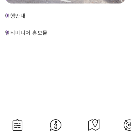
여행안내
오늘 날씨
강수 확률
23°C
70%
멀티미디어 홍보물
대기질 (AQI)
紫外線
28 좋음
내일 일출
내일 일몰
05:30
18:34
자료 출처：교통부 중앙기상서