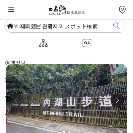
재미있는 관광지
スポット検索
네이후산 산책길
여행정보
재미있는 관광지
연례행사
놀거리 가이드
식숙과 쇼핑