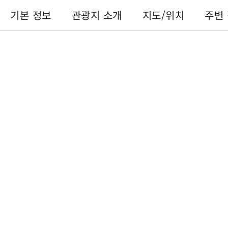
기본 정보
관광지 소개
지도/위치
주변
기본 정보
전화번호 :
+886-49-2855668
주소 :
난터우 현위츠 향네이후산 산책길
이용 시간 :