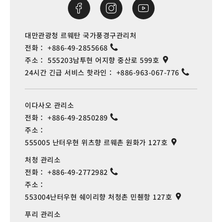
대만관광청 르웨탄 국가풍경구관리처
전화：
+886-49-2855668
주소：
555203남투현 어지향 중산로 599호
24시간 긴급 서비스 핫라인：
+886-963-067-776
이다사오 관리소
전화：
+886-49-2850289
주소：
555005 난터우현 위츠향 르웨촌 원화가 127호
처청 관리소
전화：
+886-49-2772982
주소：
553004난터우현 쉐이리향 처청촌 민췐항 127호
푸리 관리소