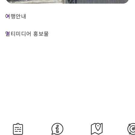
여행안내
오늘 날씨
강수 확률
25°C
70%
멀티미디어 홍보물
대기질 (AQI)
紫外線
26 좋음
내일 일출
내일 일몰
05:30
18:34
자료 출처：교통부 중앙기상서