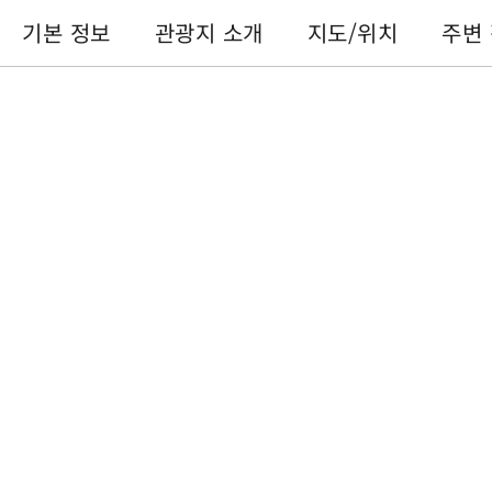
기본 정보
관광지 소개
지도/위치
주변
기본 정보
전화번호 :
+886-49-2913037
주소 :
난터우 현푸리 진톄산리 톄산로 310호
이용 시간 :