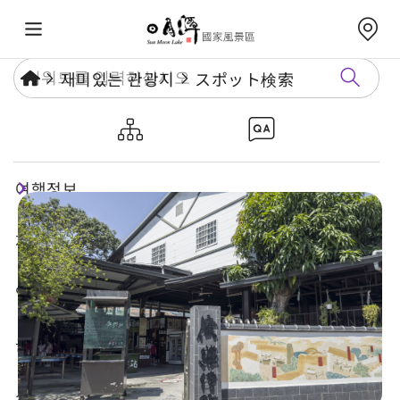
재미있는 관광지
スポット検索
광싱지료
여행정보
재미있는 관광지
연례행사
놀거리 가이드
식숙과 쇼핑