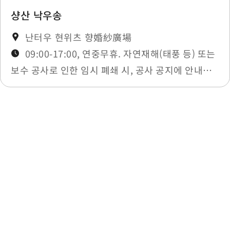
샹산 낙우송
난터우 현위츠 향婚紗廣場
09:00-17:00, 연중무휴. 자연재해(태풍 등) 또는
보수 공사로 인한 임시 폐쇄 시, 공사 공지에 안내됩
니다.
최종 수정일：2025-11-27
목록으로