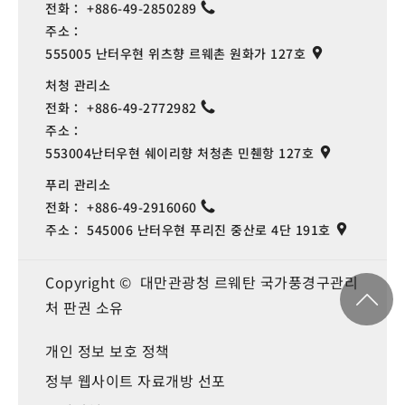
전화：
+886-49-2850289
주소：
555005 난터우현 위츠향 르웨촌 원화가 127호
처청 관리소
전화：
+886-49-2772982
주소：
553004난터우현 쉐이리향 처청촌 민췐항 127호
푸리 관리소
전화：
+886-49-2916060
주소：
545006 난터우현 푸리진 중산로 4단 191호
Copyright © 대만관광청 르웨탄 국가풍경구관리
처 판권 소유
개인 정보 보호 정책
정부 웹사이트 자료개방 선포