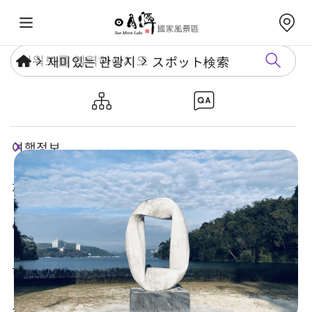
재미있는 관광지
スポット検索
경석
여행정보
재미있는 관광지
연례행사
놀거리 가이드
식숙과 쇼핑