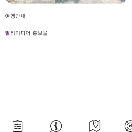
여행안내
오늘 날씨
강수 확률
27°C
30%
멀티미디어 홍보물
대기질 (AQI)
紫外線
52 보통
過量級
내일 일출
내일 일몰
05:29
18:35
자료 출처：교통부 중앙기상서