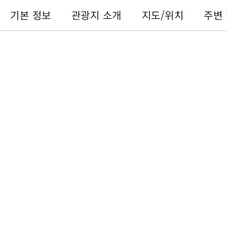
기본 정보
관광지 소개
지도/위치
주변
기본 정보
전화번호 :
+886-49-2855668
주소 :
난터우 현위츠 향수이서촌 중산로 599호
이용 시간 :