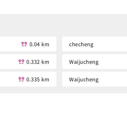
0.04 km
checheng
0.332 km
Waijucheng
0.335 km
Waijucheng
0.454 km
Zhenchang Wood Fact
0.498 km
Zhenchang Wood Fact