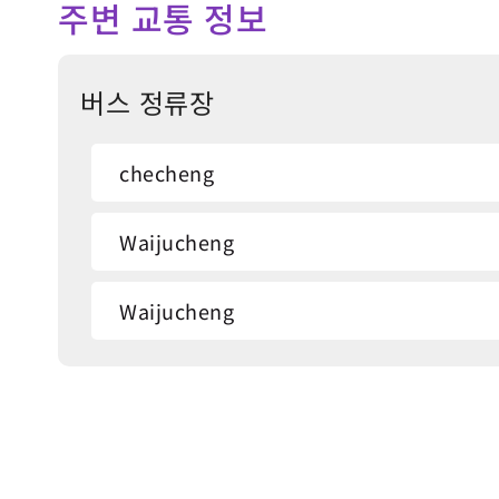
주변 교통 정보
버스 정류장
checheng
Waijucheng
Waijucheng
Zhenchang Wood Factory
Zhenchang Wood Factory