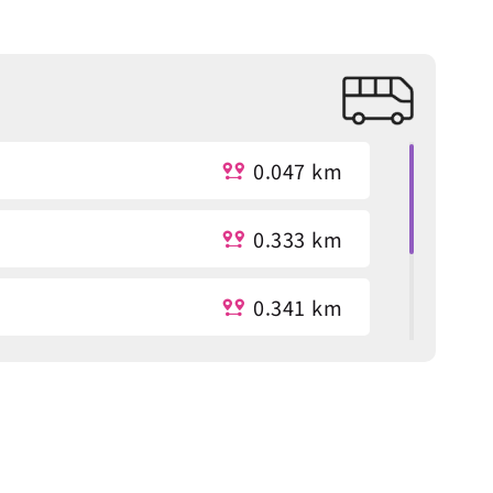
0.047 km
0.333 km
0.341 km
ory
0.464 km
ory
0.498 km