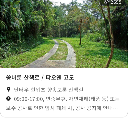
2695
쑹버룬 산책로 / 탸오옌 고도
난터우 현위츠 향송보룬 산책길
09:00-17:00, 연중무휴. 자연재해(태풍 등) 또는
보수 공사로 인한 임시 폐쇄 시, 공사 공지에 안내됩
니다.