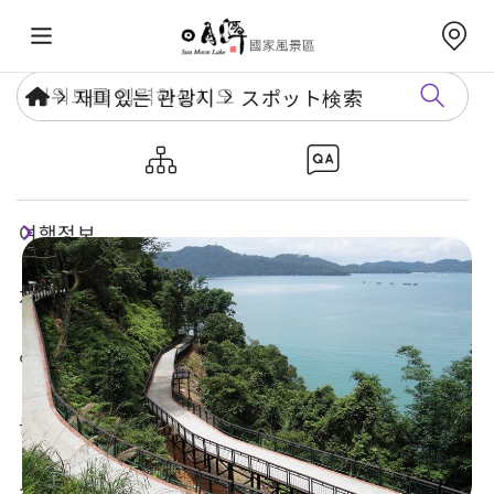
재미있는 관광지
スポット検索
르웨탄자전거길-쑹보룬 구간
여행정보
재미있는 관광지
연례행사
놀거리 가이드
식숙과 쇼핑