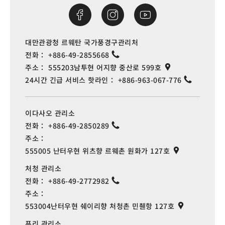
대만관광청 르웨탄 국가풍경구관리처
전화：
+886-49-2855668
주소：
555203남투현 어지향 중산로 599호
24시간 긴급 서비스 핫라인：
+886-963-067-776
이다사오 관리소
전화：
+886-49-2850289
주소：
555005 난터우현 위츠향 르웨촌 원화가 127호
처청 관리소
전화：
+886-49-2772982
주소：
553004난터우현 쉐이리향 처청촌 민췐항 127호
푸리 관리소