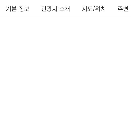
기본 정보
관광지 소개
지도/위치
주변
기본 정보
전화번호 :
+886-49-2855668
주소 :
난터우 현위츠 향쑹보룬자전거길
이용 시간 :