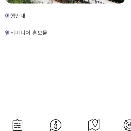
여행안내
오늘 날씨
강수 확률
26°C
30%
멀티미디어 홍보물
대기질 (AQI)
紫外線
52 보통
過量級
내일 일출
내일 일몰
05:29
18:35
자료 출처：교통부 중앙기상서