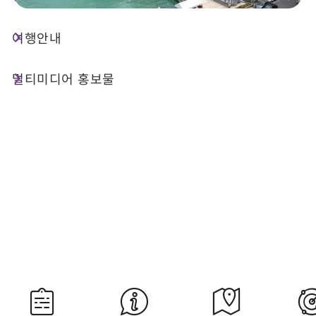
여행안내
오늘 날씨
강수 확률
26°C
30%
멀티미디어 홍보물
대기질 (AQI)
紫外線
52 보통
過量級
내일 일출
내일 일몰
05:29
18:35
자료 출처：교통부 중앙기상서