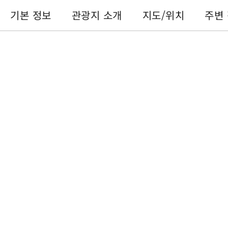
기본 정보
관광지 소개
지도/위치
주변
기본 정보
전화번호 :
+886-49-2850289
주소 :
난터우 현위츠 향이다사오자전거길
이용 시간 :