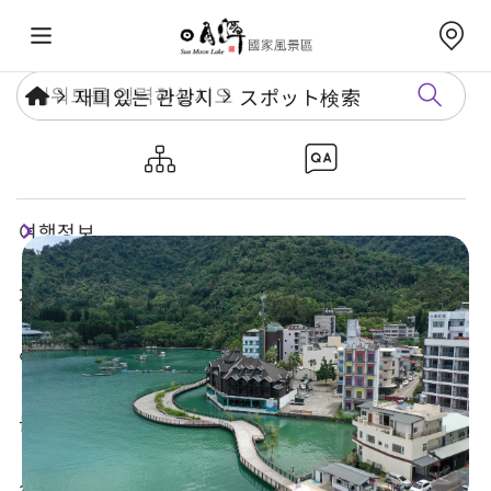
재미있는 관광지
スポット検索
르웨탄 자전거길 – 이다사오 구간
여행정보
재미있는 관광지
연례행사
놀거리 가이드
식숙과 쇼핑