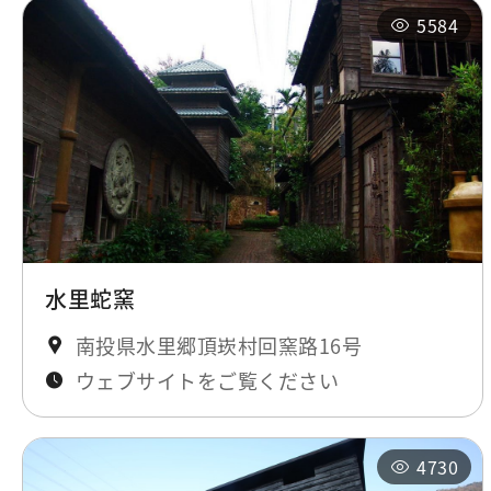
5584
水里蛇窯
南投県水里郷頂崁村回窯路16号
ウェブサイトをご覧ください
4730