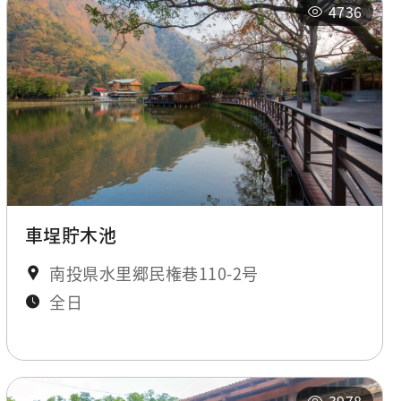
4736
車埕貯木池
南投県水里郷民権巷110-2号
全日