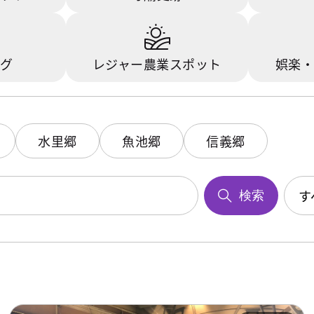
ング
レジャー農業スポット
娯楽・
水里郷
魚池郷
信義郷
す
検索