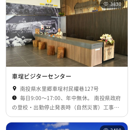
3830
車埕ビジターセンター
南投県水里郷車埕村民權巷127号
毎日9:00～17:00、年中無休。 南投県政府
の登校・出勤停止発表時（自然災害）工事期
間のみ閉鎖。最新ニュースにてお知らせしま
す。