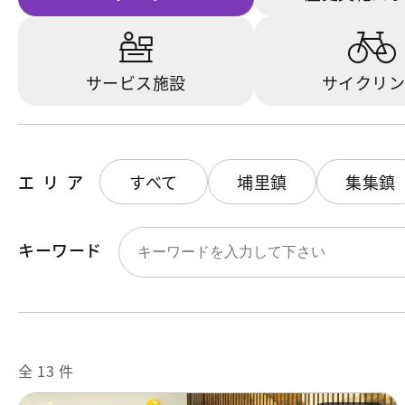
サービス施設
サイクリ
エリア
すべて
埔里鎮
集集鎮
キーワード
全 13 件