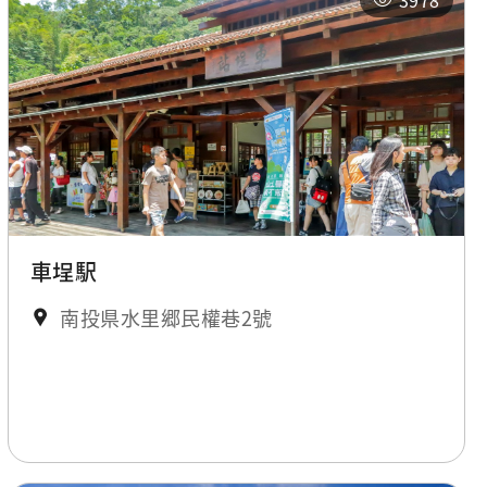
3978
車埕駅
南投県水里郷民權巷2號