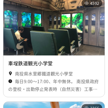
4592
車埕鉄道観光小学堂
南投県水里郷鐵道觀光小學堂
毎日9:00～17:00、年中無休。 南投県政府
の登校・出勤停止発表時（自然災害）工事期
間のみ閉鎖。最新ニュースにてお知らせしま
す。