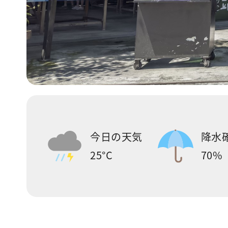
今日の天気
降水
25°C
70%