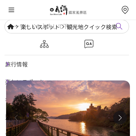
楽しいスポット
観光地クイック検索
日月潭サイクリング道路-水社
区間
旅行情報
楽しいスポット
年度イベント
遊び方ガイド
食・宿・買い物