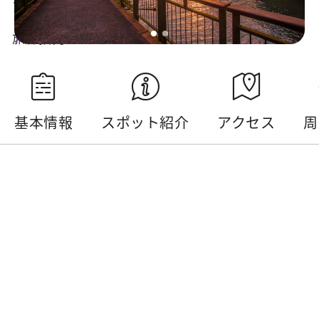
旅行指南
映像・音声によるプロモーション
基本情報
スポット紹介
アクセス
周
基本情報
電話番号 :
886-49-2855668