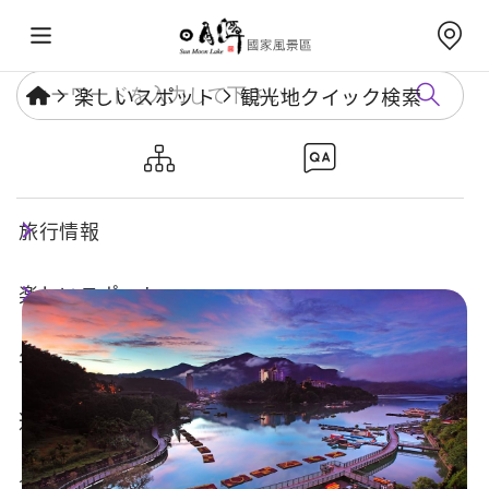
楽しいスポット
観光地クイック検索
日月潭サイクリング道路-環潭
コース
旅行情報
楽しいスポット
年度イベント
遊び方ガイド
食・宿・買い物