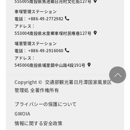
555005南投県魚池郷日月村文化街127号
車埕管理ステーション
電話：
+886-49-2772982
アドレス：
553004南投県水里鄉車埕村民権巷127号
埔里管理ステーション
電話：
+886-49-2916060
アドレス：
545006南投県埔里鎮中山路4段191号
Copyright © 交通部観光署日月潭国家風景区
管理処 全著作権所有
プライバシーの保護について
GWOIA
情報に関する安全政策