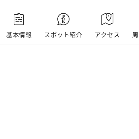
基本情報
スポット紹介
アクセス
周
基本情報
電話番号 :
+886-49-2855668
住所 :
南投県魚池郷環潭(湖一周）サイクリング