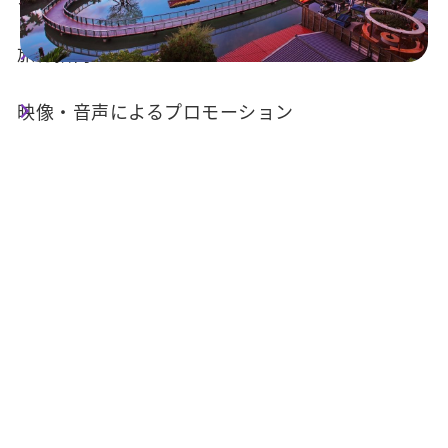
旅行指南
映像・音声によるプロモーション
今日の天気
降水確率
23°C
70%
空気質 (AQI)
紫外線指数
24 良い
明日の日の
明日の日の入
出
り
05:30
18:34
情報提供：交通部中央気象署