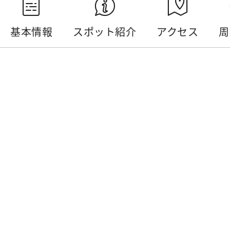
基本情報
スポット紹介
アクセス
周
基本情報
電話番号 :
+886-49-2774749
住所 :
南投県水里郷民權巷2號