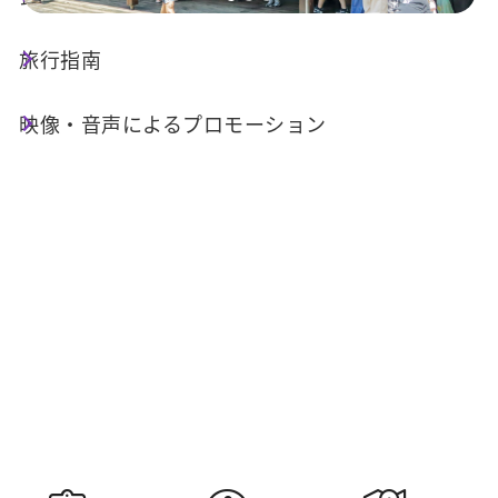
旅行指南
今日の天気
降水確率
24°C
70%
映像・音声によるプロモーション
空気質 (AQI)
紫外線指数
23 良い
明日の日の
明日の日の入
出
り
05:30
18:34
情報提供：交通部中央気象署