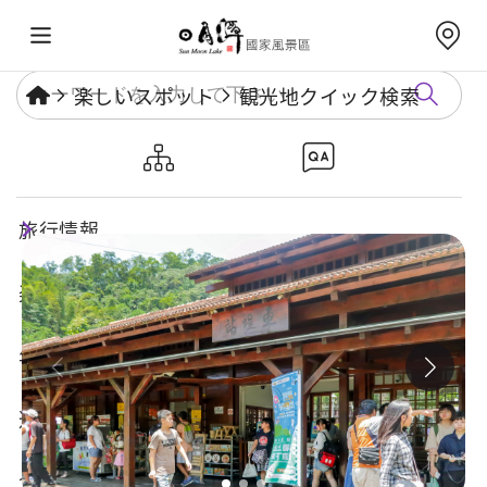
楽しいスポット
観光地クイック検索
車埕駅
旅行情報
楽しいスポット
年度イベント
遊び方ガイド
食・宿・買い物