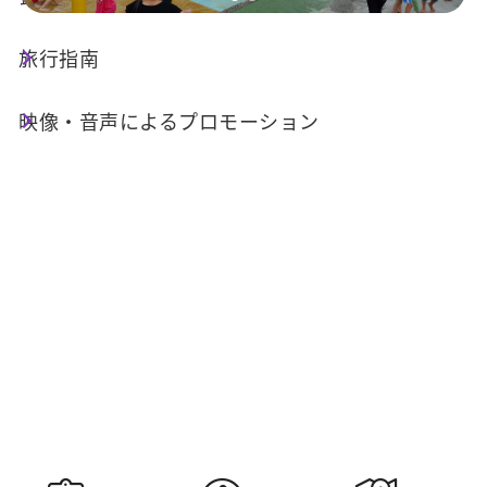
旅行指南
今日の天気
降水確率
30°C
30%
映像・音声によるプロモーション
空気質 (AQI)
紫外線指数
43 良い
過量級
明日の日の
明日の日の入
出
り
05:28
18:36
情報提供：交通部中央気象署