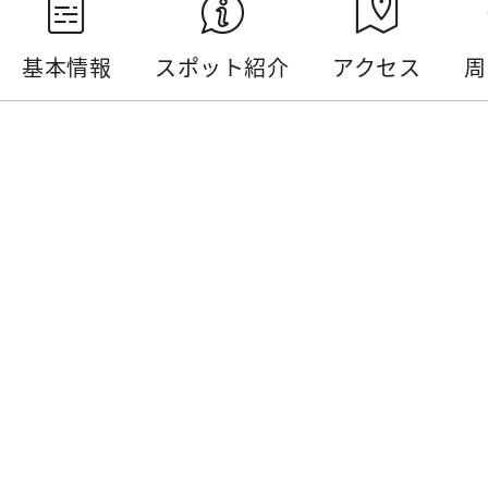
基本情報
スポット紹介
アクセス
周
基本情報
電話番号 :
+886-49-2772141
住所 :
南投県水里郷水里親水公園
開放時間 :