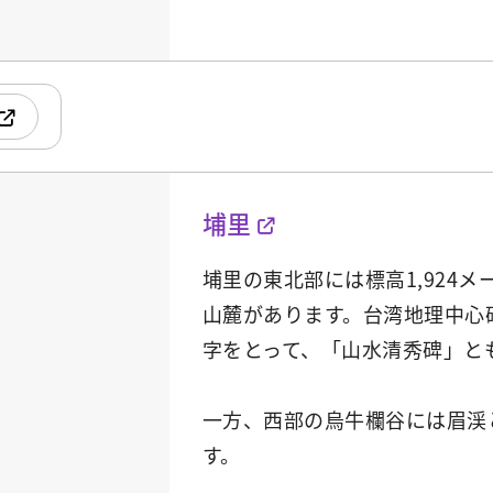
埔里
埔里の東北部には標高1,924
山麓があります。台湾地理中心
字をとって、「山水清秀碑」と
一方、西部の烏牛欄谷には眉渓
す。