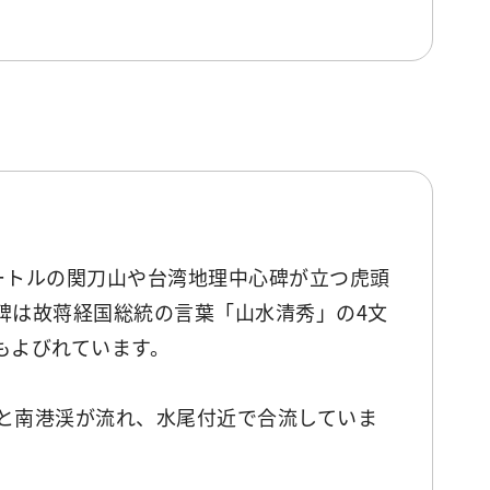
メートルの関刀山や台湾地理中心碑が立つ虎頭
碑は故蒋経国総統の言葉「山水清秀」の4文
もよびれています。
と南港渓が流れ、水尾付近で合流していま