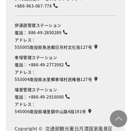
+886-963-067-776
伊達邵管理ステーション
電話：
886-49-2850289
アドレス：
555005南投県魚池郷日月村文化街127号
車埕管理ステーション
電話：
+886-49-2772982
アドレス：
553004南投県水里鄉車埕村民権巷127号
埔里管理ステーション
電話：
+886-49-2916060
アドレス：
545006南投県埔里鎮中山路4段191号
Copyright © 交通部観光署日月潭国家風景区