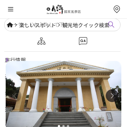
楽しいスポット
観光地クイック検索
日月潭イエズス堂
旅行情報
楽しいスポット
年度イベント
遊び方ガイド
食・宿・買い物