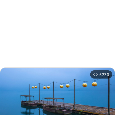
周辺情報
Fuli Hot Spring
0.451
Resort
km
周辺の観光スポット
周辺のショップ
Fuli Hot Spring
0.452
周辺の宿泊施設
おすすめコース
Resort
km
関連イベント
Fuli Hot Spring
0.461
Resort
km
6230
Fuli Hot Spring
0.461
Resort
km