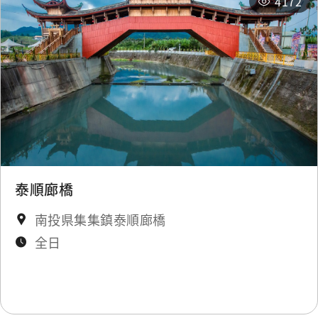
4172
Wucuoqian
0.361 km
Wucuoqian
0.361 km
Wucuoqian
0.382 km
Irrigation
0.382
Association
km
泰順廊橋
南投県集集鎮泰順廊橋
Wucuoqian
0.382 km
全日
Bazhang Village
0.445 km
Bazhang Village
0.445 km