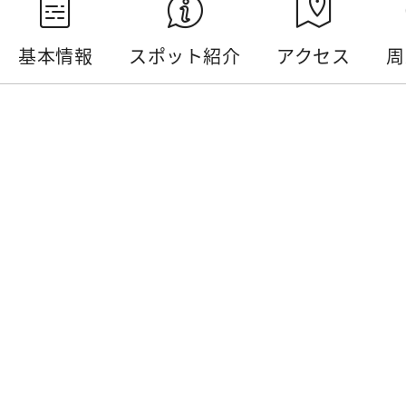
基本情報
スポット紹介
アクセス
周
基本情報
電話番号 :
+886-49-2762496
住所 :
南投県集集鎮八張街181号
開放時間 :