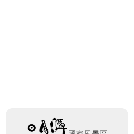
Bazhang Village
0.466 km
最終更新日：2025-11-14
Bazhang Village
0.466 km
Bazhang
0.466 km
一覧に戻る
Bazhang Minquan Rd.
0.48
Intersection
km
Bazhang Minquan Rd.
0.482
Intersection
km
Bazhang
0.488 km