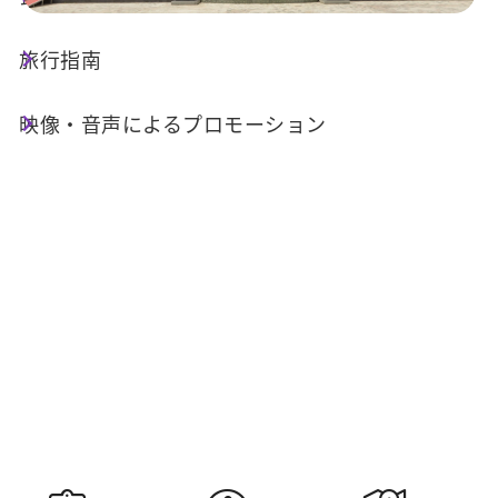
旅行指南
今日の天気
降水確率
26°C
60%
映像・音声によるプロモーション
空気質 (AQI)
紫外線指数
24 良い
明日の日の
明日の日の入
出
り
05:30
18:34
情報提供：交通部中央気象署