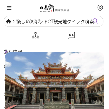
楽しいスポット
観光地クイック検索
武昌宮
旅行情報
楽しいスポット
年度イベント
遊び方ガイド
食・宿・買い物