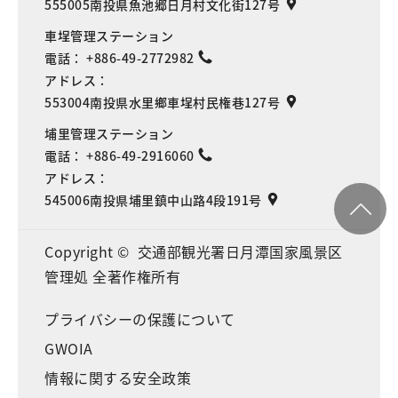
555005南投県魚池郷日月村文化街127号
車埕管理ステーション
電話：
+886-49-2772982
アドレス：
553004南投県水里鄉車埕村民権巷127号
埔里管理ステーション
電話：
+886-49-2916060
アドレス：
545006南投県埔里鎮中山路4段191号
Copyright © 交通部観光署日月潭国家風景区
管理処 全著作権所有
プライバシーの保護について
GWOIA
情報に関する安全政策