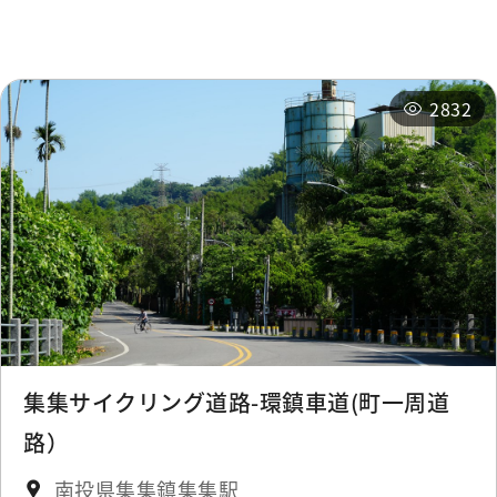
周辺の宿泊施設
おすすめコース
Police District
0.291 km
2832
Police District
0.291 km
Police District(Jiji)
0.292 km
Market
0.319 km
Market
0.319 km
Market
0.319 km
集集サイクリング道路-環鎮車道(町一周道
路）
Market
0.331 km
南投県集集鎮集集駅