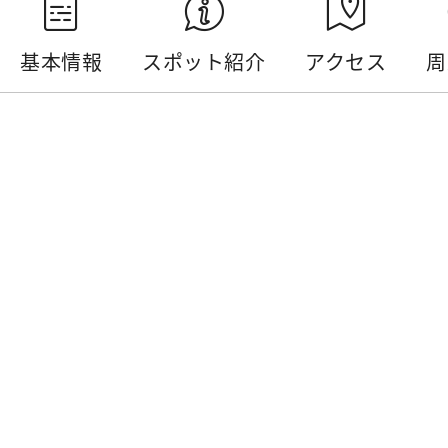
基本情報
スポット紹介
アクセス
周
基本情報
電話番号 :
+886-49-2762546
住所 :
南投県集集鎮民生路75号
開放時間 :