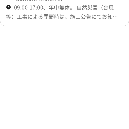
Market
0.331 km
09:00-17:00、年中無休。 自然災害（台風
等）工事による閉鎖時は、施工公告にてお知ら
Market
0.344 km
せします。
Market
0.349 km
最終更新日：2025-11-27
Market
0.349 km
一覧に戻る