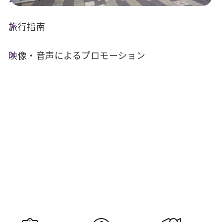
旅行指南
今日の天気
降水確率
30°C
50%
映像・音声によるプロモーション
空気質 (AQI)
紫外線指数
31 良い
高量級
明日の日の
明日の日の入
出
り
05:30
18:34
情報提供：交通部中央気象署