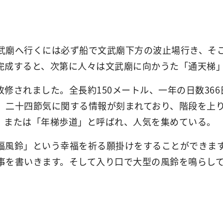
武廟へ行くには必ず船で文武廟下方の波止場行き、そ
完成すると、次第に人々は文武廟に向かうた「通天梯
修されました。全長約150メートル、一年の日数366
、二十四節気に関する情報が刻まれており、階段を上
」または「年梯歩道」と呼ばれ、人気を集めている。
福風鈴」という幸福を祈る願掛けをすることができま
事を書いきます。そして入り口で大型の風鈴を鳴らし