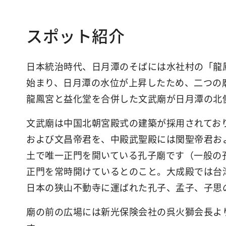
スポット紹介
日本統治時代、日月潭のそばには水社村の「龍
始まり、日月潭の水位が上昇したため、二つの廟
龍鳳宮と益化堂を合併した文武廟が日月潭の北
文武廟は中国北朝宮殿式の建築が採用されてお
および文昌帝君を、中殿武聖殿には関聖帝君お
土で唯一正門を開いている孔子廟です（一般の
正門を常時開けているとのこと。大成殿では台
日本の狭山不動寺に運ばれた孔子、孟子、子思
廟の前の広場には新光保険会社の呉火獅会長よ