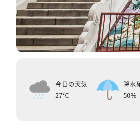
今日の天気
降水
27°C
50%