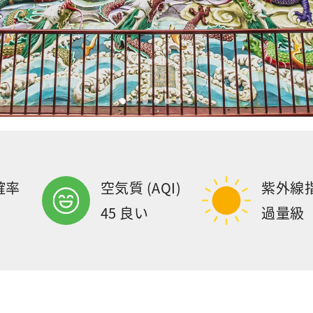
確率
空気質 (AQI)
紫外線
45 良い
過量級