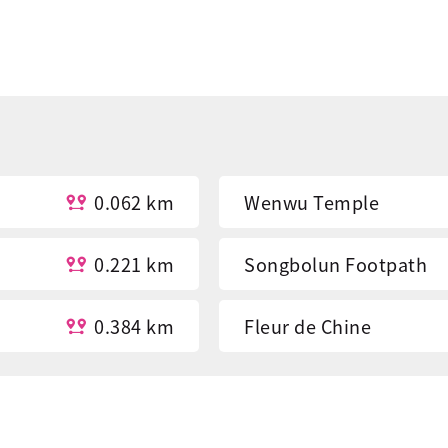
0.062 km
Wenwu Temple
0.221 km
Songbolun Footpath
0.384 km
Fleur de Chine
0.431 km
Kongqiaoyuan