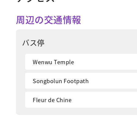
周辺の交通情報
バス停
Wenwu Temple
Songbolun Footpath
Fleur de Chine
Kongqiaoyuan