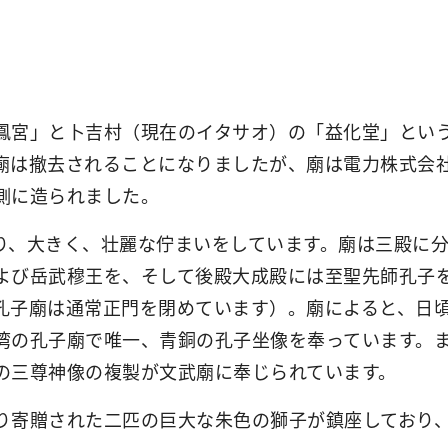
鳳宮」と卜吉村（現在のイタサオ）の「益化堂」とい
は撤去されることになりましたが、廟は電力株式会社
側に造られました。
り、大きく、壮麗な佇まいをしています。廟は三殿に
よび岳武穆王を、そして後殿大成殿には至聖先師孔子
孔子廟は通常正門を閉めています）。廟によると、日
湾の孔子廟で唯一、青銅の孔子坐像を奉っています。
の三尊神像の複製が文武廟に奉じられています。
り寄贈された二匹の巨大な朱色の獅子が鎮座しており