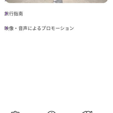
旅行指南
今日の天気
降水確率
25°C
70%
映像・音声によるプロモーション
空気質 (AQI)
紫外線指数
25 良い
高量級
明日の日の
明日の日の入
出
り
05:30
18:34
情報提供：交通部中央気象署