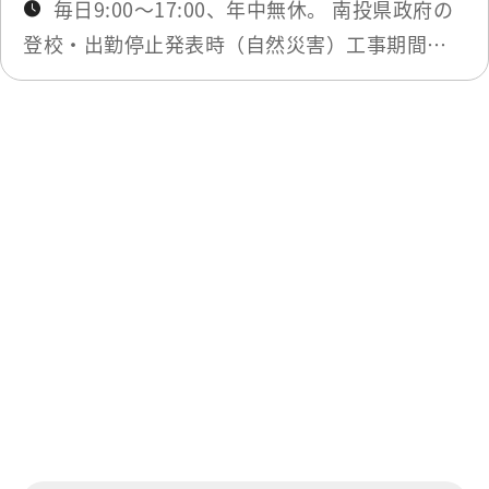
毎日9:00～17:00、年中無休。 南投県政府の
登校・出勤停止発表時（自然災害）工事期間の
み閉鎖。最新ニュースにてお知らせします。
最終更新日：2026-05-20
一覧に戻る