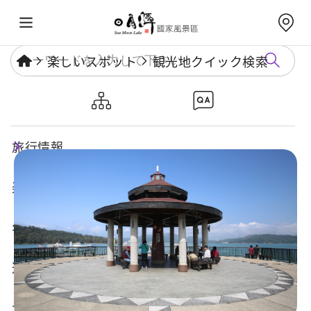
楽しいスポット
観光地クイック検索
伊達邵埠頭
旅行情報
楽しいスポット
年度イベント
遊び方ガイド
食・宿・買い物