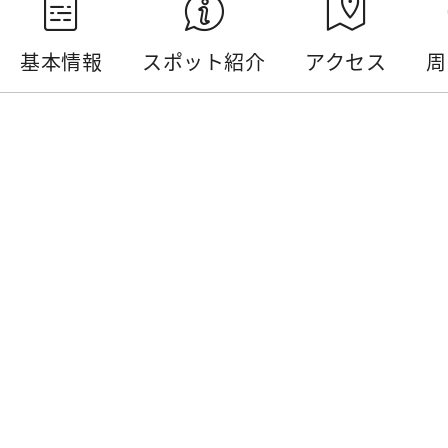
基本情報
スポット紹介
アクセス
周
基本情報
電話番号 :
+886-49-2850289
住所 :
南投県魚池郷伊達邵埠頭
開放時間 :