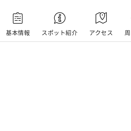
基本情報
スポット紹介
アクセス
周
基本情報
電話番号 :
+886-49-2772982
住所 :
南投県水里郷車埕水里サイクリング道路