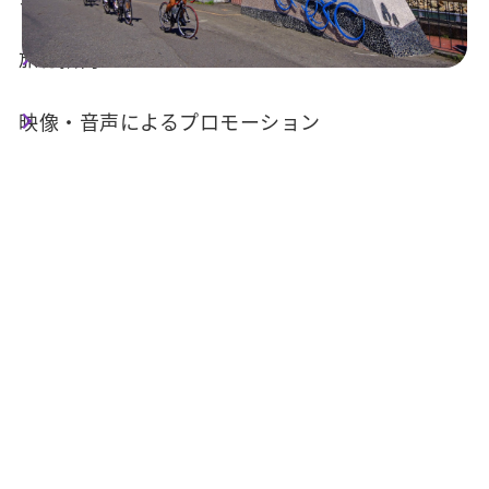
旅行指南
映像・音声によるプロモーション
今日の天気
降水確率
31°C
30%
空気質 (AQI)
紫外線指数
22 良い
過量級
明日の日の
明日の日の入
出
り
05:30
18:33
情報提供：交通部中央気象署