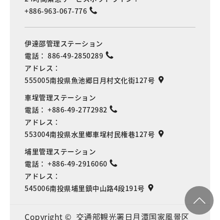
+886-963-067-776
伊達邵管理ステーション
電話：
886-49-2850289
アドレス：
555005南投県魚池郷日月村文化街127号
車埕管理ステーション
電話：
+886-49-2772982
アドレス：
553004南投県水里鄉車埕村民権巷127号
埔里管理ステーション
電話：
+886-49-2916060
アドレス：
545006南投県埔里鎮中山路4段191号
Copyright © 交通部観光署日月潭国家風景区