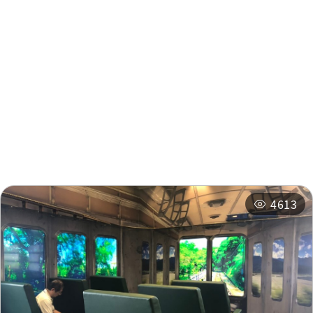
Zhenchang Wood
0.498
Factory
km
周辺情報
Zhenchang Wood
0.498
周辺の観光スポット
周辺のショップ
Factory
km
周辺の宿泊施設
おすすめコース
4613