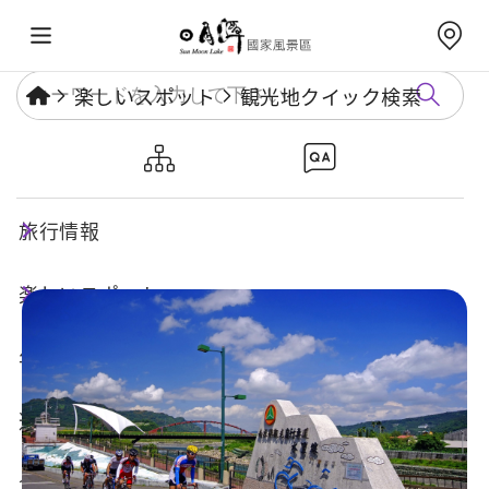
楽しいスポット
観光地クイック検索
水里サイクリング道路-車埕か
ら水里までのコース
旅行情報
楽しいスポット
年度イベント
遊び方ガイド
食・宿・買い物