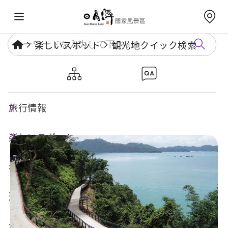
楽しいスポット
観光地クイック検索
日月潭サイクリング道路-松柏
崙区間
旅行情報
楽しいスポット
年度イベント
遊び方ガイド
食・宿・買い物