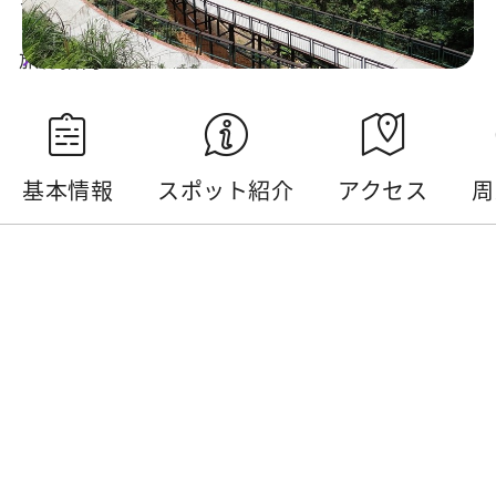
旅行指南
映像・音声によるプロモーション
基本情報
スポット紹介
アクセス
周
基本情報
電話番号 :
+886-49-2855668