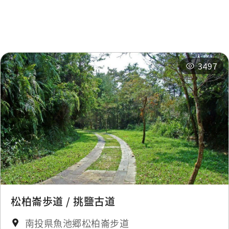
関連イベント
3497
松柏崙歩道 / 挑鹽古道
南投県魚池郷松柏崙步道