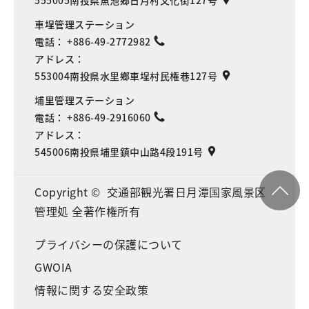
555005南投県魚池郷日月村文化街127号
車埕管理ステーション
電話：
+886-49-2772982
アドレス：
553004南投県水里鄉車埕村民権巷127号
埔里管理ステーション
電話：
+886-49-2916060
アドレス：
545006南投県埔里鎮中山路4段191号
Copyright © 交通部観光署日月潭国家風景区
管理処 全著作権所有
プライバシーの保護について
GWOIA
情報に関する安全政策