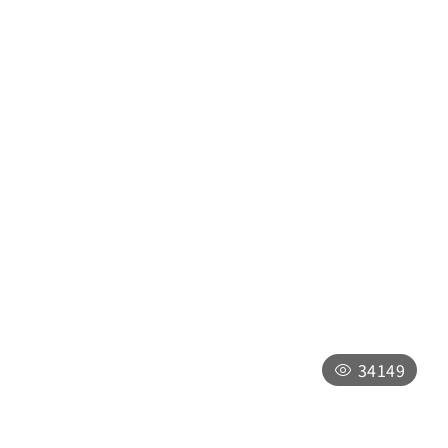
日月潭自行車道-環潭路線
南投縣魚池鄉環潭自行車道
09:00-17:00，全年無休，僅於「因颱風
等其他天然災害影響，或實施整修工程時」
暫時封閉，將公告於最新消息
34149