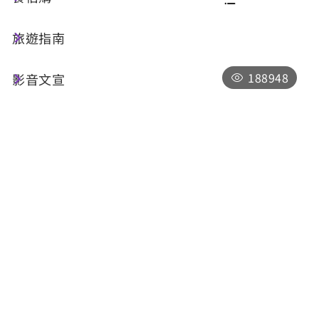
旅遊指南
共 125 筆
188948
影音文宣
日月潭自行車道-向山段
南投縣魚池鄉中山路
09:00-17:00，全年無休，僅於「因颱風