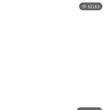
告於最新消息
62163
埔里遊客中心
南投縣埔里鎮中山路四段191號
週一至週日09:00～17:00，全年無休，僅
於「因颱風等天災，南投縣政府宣布停止上
班上課時或實施修整工程」暫停服務，將公
告於最新消息