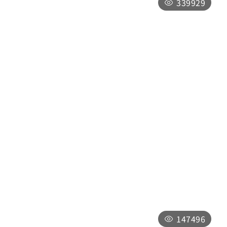
339929
向山行政暨遊客中心
南投縣魚池鄉中山路599號
週一至週日09:00～17:00，全年無休，僅
於「因颱風等天災，南投縣政府宣布停止上
班上課時或實施修整工程」暫停服務，將公
告於最新消息
147496